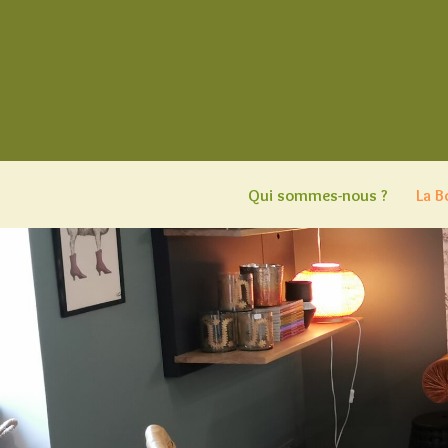
Aller
au
contenu
Qui sommes-nous ?
La B